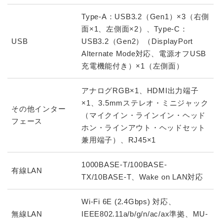
Type-A：USB3.2（Gen1）×3（右側
面×1、左側面×2）、Type-C：
USB
USB3.2（Gen2）（DisplayPort
Alternate Mode対応、電源オフUSB
充電機能付き）×1（左側面）
アナログRGB×1、HDMI出力端子
×1、3.5mmステレオ・ミニジャック
その他インター
（マイクイン・ラインイン・ヘッド
フェース
ホン・ラインアウト・ヘッドセット
兼用端子）、RJ45×1
1000BASE-T/100BASE-
有線LAN
TX/10BASE-T、Wake on LAN対応
Wi-Fi 6E (2.4Gbps) 対応、
無線LAN
IEEE802.11a/b/g/n/ac/ax準拠、MU-