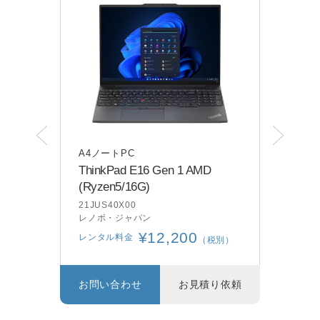
A4ノートPC
A4
ThinkPad E16 Gen 1 AMD
dyna
(Ryzen5/16G)
A6B
dyna
21JUS40X00
レノボ・ジャパン
レン
¥12,200
レンタル料金
別）
（税別）
り依頼
お問い合わせ
お見積り依頼
お問