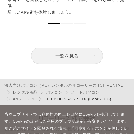
供！
新しいAI技術を体験しましょう。
一覧を見る
法人向けパソコン（PC）レンタルのリコーリース ICT RENTAL
レンタル商品
パソコン
ノートパソコン
A4ノートPC
LIFEBOOK A5515/TX (Core5/16G)
当ウェブサイトでは利便性の向上を目的にCookieを使用していま
す。Cookieの設定はご利用のブラウザ設定から変更いただけます。
引き続きサイトを閲覧される場合、「同意する」ボタンを押してい
反社会的勢力に対する基本方針
｜
個人情報保護方針
｜
個人情報の保