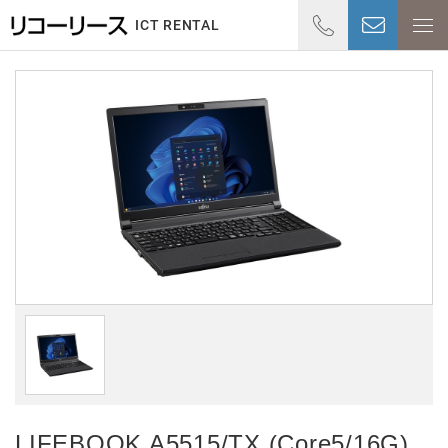
01
ICT RENTAL
受付時
LIFEBOOK A5515/TX (Core5/16G)