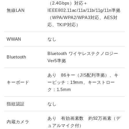
（2.4Gbps）対応＋
無線LAN
IEEE802.11ac/11a/11b/11g/11n準拠
（WPA/WPA2/WPA3対応、AES対
応、TKIP対応）
WWAN
なし
Bluetooth ワイヤレステクノロジー
Bluetooth
Ver5準拠
あり 86キー（JIS配列準拠）、キ
キーボード
ーピッチ：19mm、キーストロー
ク：1.5mm
指紋認証
なし
あり 有効画素数 約92万画素（デ
内蔵カメラ
ュアルマイク付）