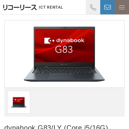
01
ICT RENTAL
受付時
dynabook G83/LY (Core i5/16G)