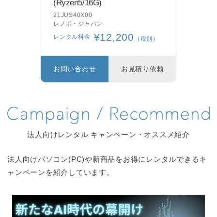
(Ryzen5/16G)
A6B
dyna
21JUS40X00
レノボ・ジャパン
レン
¥12,200
レンタル料金
別）
（税別）
り依頼
お問い合わせ
お見積り依頼
お問
法人向けレンタル キャンペーン・オススメ紹介
法人向けパソコン(PC)や新商品をお得にレンタルできるキ
ャンペーンを紹介しています。