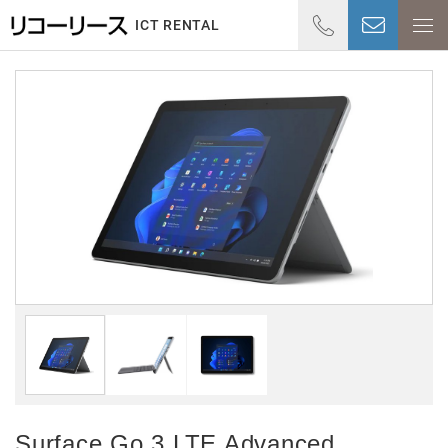
01
ICT RENTAL
受付時
Surface Go 3 LTE Advanced