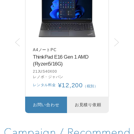
A4ノートPC
A4
ThinkPad E16 Gen 1 AMD
dyna
(Ryzen5/16G)
A6B
dyna
21JUS40X00
レノボ・ジャパン
レン
¥12,200
レンタル料金
別）
（税別）
り依頼
お問い合わせ
お見積り依頼
お問