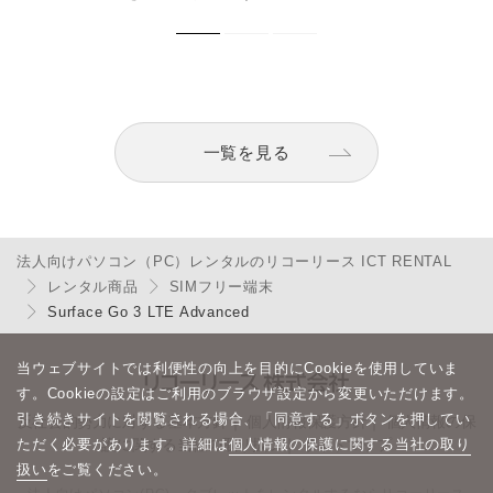
一覧を見る
法人向けパソコン（PC）レンタルのリコーリース ICT RENTAL
レンタル商品
SIMフリー端末
Surface Go 3 LTE Advanced
当ウェブサイトでは利便性の向上を目的にCookieを使用していま
す。Cookieの設定はご利用のブラウザ設定から変更いただけます。
引き続きサイトを閲覧される場合、「同意する」ボタンを押してい
反社会的勢力に対する基本方針
｜
個人情報保護方針
｜
個人情報の保
ただく必要があります。詳細は
個人情報の保護に関する当社の取り
護に関する当社の取り扱い
｜
サイトマップ
扱い
をご覧ください。